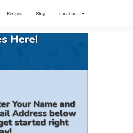
Recipes
Blog
Locations
s Here!
ter
Your Name
and
ail Address
below
get started right
ay!