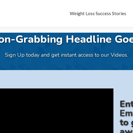
Weight Loss Success Stories
ion-Grabbing Headline Goe
Sign Up today and get instant access to our Videos.
En
Em
to 
aw