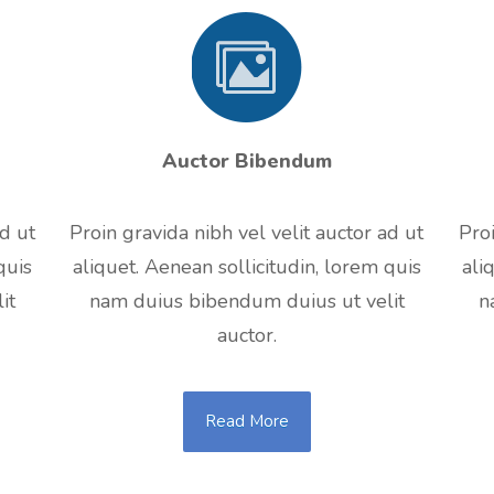
Auctor Bibendum
ad ut
Proin gravida nibh vel velit auctor ad ut
Proi
quis
aliquet. Aenean sollicitudin, lorem quis
ali
it
nam duius bibendum duius ut velit
n
auctor.
Read More