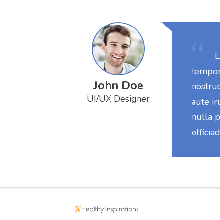
L
tempor
John Doe
nostru
UI/UX Designer
aute ir
nulla p
officia