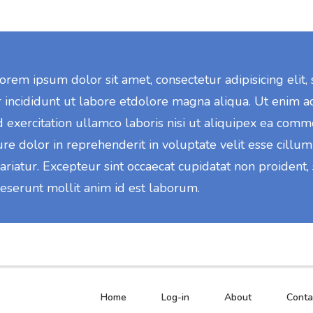
orem ipsum dolor sit amet, consectetur adipisicing elit
 incididunt ut labore etdolore magna aliqua. Ut enim a
d exercitation ullamco laboris nisi ut aliquipex ea com
ure dolor in reprehenderit in voluptate velit esse cillu
ariatur. Excepteur sint occaecat cupidatat non proident,
deserunt mollit anim id est laborum.
Home
Log-in
About
Conta